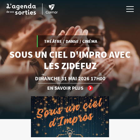
Aller au contenu principal
THÉÂTRE / DANSE / CINÉMA
SOUS UN CIEL D'IMPRO AVEC
LES ZIDEFUZ
DIMANCHE
31 MAI
2026
17H00
EN SAVOIR PLUS