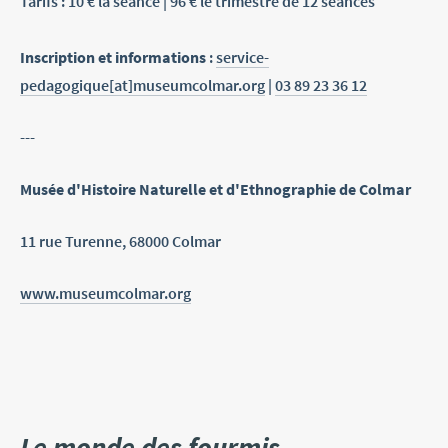
Tarifs : 10 € la séance | 96 € le trimestre de 12 séances
Inscription et informations
:
service-
pedagogique[at]museumcolmar.org
|
03 89 23 36 12
---
Musée d'Histoire Naturelle et d'Ethnographie de Colmar
11 rue Turenne, 68000 Colmar
www.museumcolmar.org
Le monde des fourmis