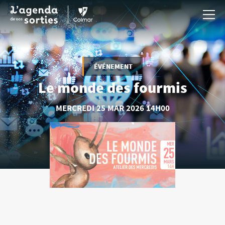
Aller au contenu principal
ÉVÉNEMENT
Le monde des fourmis
MERCREDI
25 MAR
2026
14H00