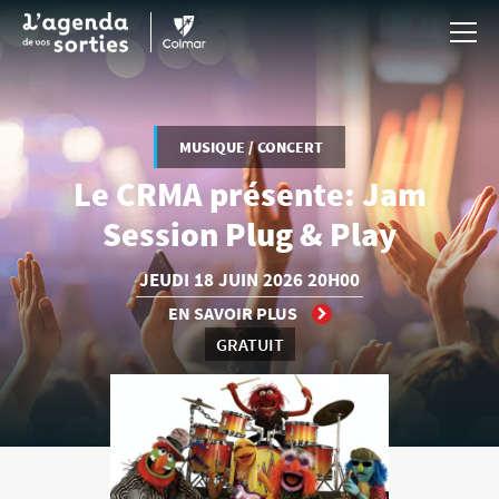
Aller au contenu principal
MUSIQUE / CONCERT
Le CRMA présente: Jam
Session Plug & Play
JEUDI
18 JUIN
2026
20H00
EN SAVOIR PLUS
GRATUIT