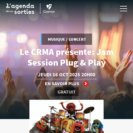
Aller au contenu principal
MUSIQUE / CONCERT
Le CRMA présente: Jam
Session Plug & Play
JEUDI
16 OCT
2025
20H00
EN SAVOIR PLUS
GRATUIT