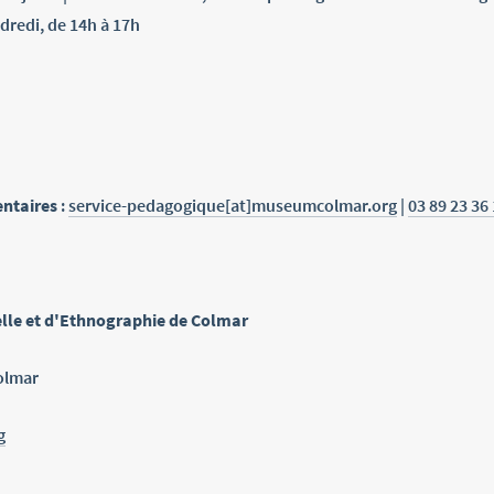
ndredi, de 14h à 17h
ntaires
:
service-pedagogique[at]museumcolmar.org
|
03 89 23 36
elle et d'Ethnographie de Colmar
olmar
g