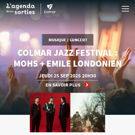
Aller au contenu principal
MUSIQUE / CONCERT
COLMAR JAZZ FESTIVAL :
MOHS + EMILE LONDONIEN
JEUDI
25 SEP
2025
20H30
EN SAVOIR PLUS