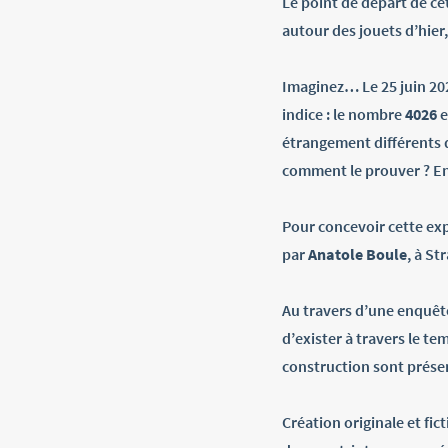
Le point de départ de cet
autour des jouets d’hier
Imaginez… Le 25 juin 20
indice : le nombre
4026
e
étrangement différents d
comment le prouver ? En 
Pour concevoir cette expo
par
Anatole Boule
, à St
Au travers d’une enquête
d’exister à travers le te
construction sont présen
Création originale et fic