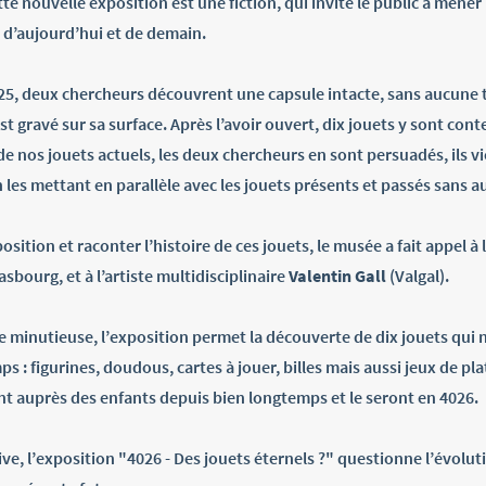
te nouvelle exposition est une fiction, qui invite le public à mene
, d’aujourd’hui et de demain.
25, deux chercheurs découvrent une capsule intacte, sans aucune t
st gravé sur sa surface. Après l’avoir ouvert, dix jouets y sont conte
e nos jouets actuels, les deux chercheurs en sont persuadés, ils v
les mettant en parallèle avec les jouets présents et passés sans a
sition et raconter l’histoire de ces jouets, le musée a fait appel à 
rasbourg, et à l’artiste multidisciplinaire
Valentin Gall
(Valgal).
 minutieuse, l’exposition permet la découverte de dix jouets qui 
mps : figurines, doudous, cartes à jouer, billes mais aussi jeux de pl
t auprès des enfants depuis bien longtemps et le seront en 4026.
tive, l’exposition "4026 - Des jouets éternels ?" questionne l’évolut