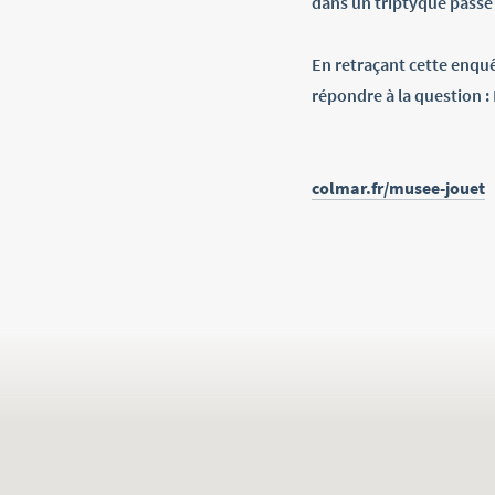
dans un triptyque passé -
En retraçant cette enquê
répondre à la question :
colmar.fr/musee-jouet