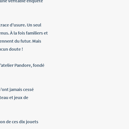
r une véritable enquête
race d’usure. Un seul
nus. À la fois familiers et
iennent du futur. Mais
ucun doute !
l’atelier Pandore, fondé
n’ont jamais cessé
ateau et jeux de
ion de ces dix jouets