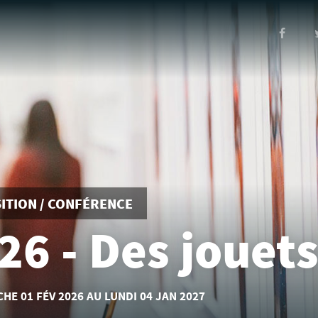
ITION / CONFÉRENCE
26 - Des jouets
CHE
01 FÉV
2026
AU LUNDI
04 JAN
2027